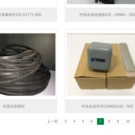
幕套件331-01771-000
约克水温传感器025－29964－00
约克水室密封
约克水流开关026W26116－002
上一页
3
4
5
6
7
8
9
10