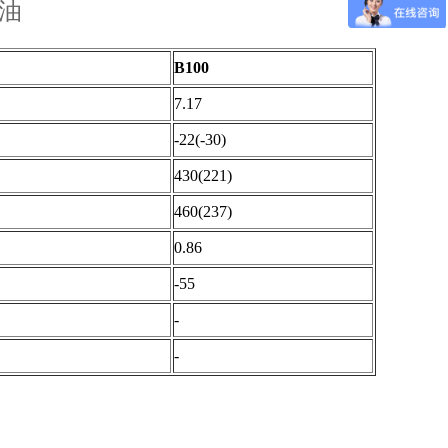
机油
B100
7.17
-22(-30)
430(221)
460(237)
0.86
-55
-
-