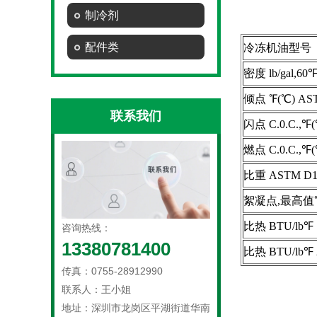
制冷剂
配件类
冷冻机油型号
密度 lb/gal,60
倾点 ℉(℃) AS
联系我们
闪点 C.0.C.,℉
燃点 C.0.C.,℉
比重 ASTM D1
絮凝点,最高值℃,
比热 BTU/lb℉ 
咨询热线：
13380781400
比热 BTU/lb℉ 
传真：0755-28912990
联系人：王小姐
地址：深圳市龙岗区平湖街道华南